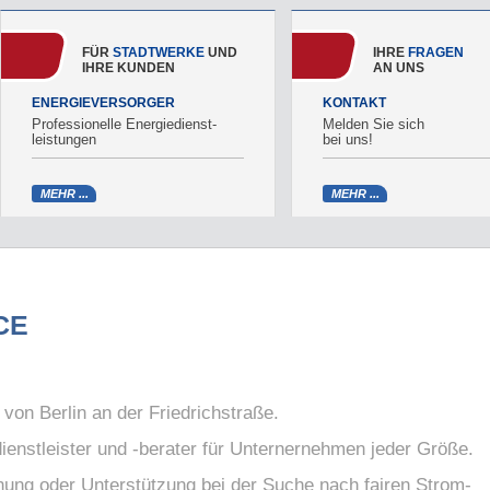
FÜR
STADTWERKE
UND
IHRE
FRAGEN
IHRE KUNDEN
AN UNS
ENERGIEVERSORGER
KONTAKT
Professio­nelle Energie­dienst­
Melden Sie sich
leistungen
bei uns!
MEHR ...
MEHR ...
CE
von Berlin an der Friedrichstraße.
dienstleister und -berater für Unternernehmen jeder Größe.
nung oder Unterstützung bei der Suche nach fairen Strom-